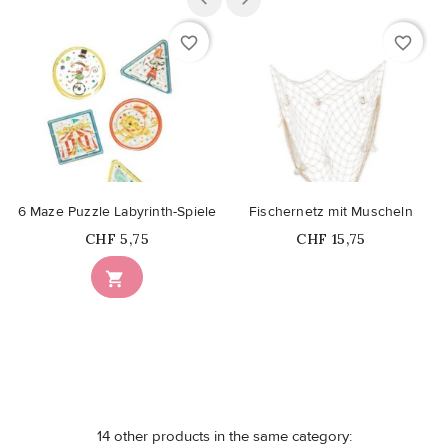
favorite_border
favorite_border
6 Maze Puzzle Labyrinth-Spiele
Fischernetz mit Muscheln
Price
Price
CHF 5,75
CHF 15,75
Nicht auf Lager

14 other products in the same category: