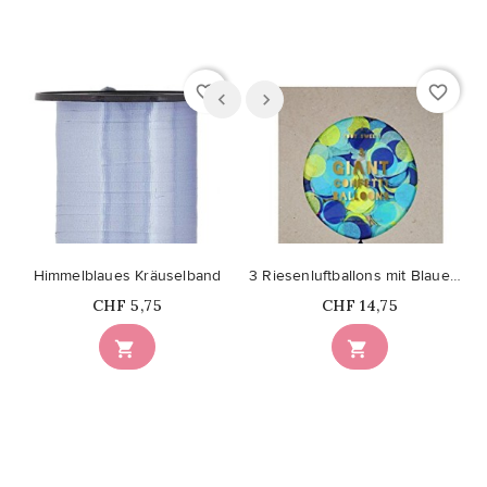
favorite_border
favorite_border
Himmelblaues Kräuselband
3 Riesenluftballons mit Blauem Konfetti
Price
Price
CHF 5,75
CHF 14,75

