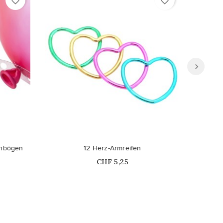
favorite_border
favorite_border
lonbögen
12 Herz-Armreifen
G
Price
CHF 5,25