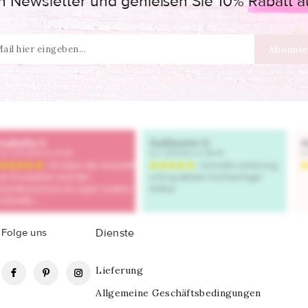
 Newsletter und genießen Sie 10% Rabatt auf
Folge uns
Dienste
Facebook
Pinterest
Instagram
Lieferung
Allgemeine Geschäftsbedingungen