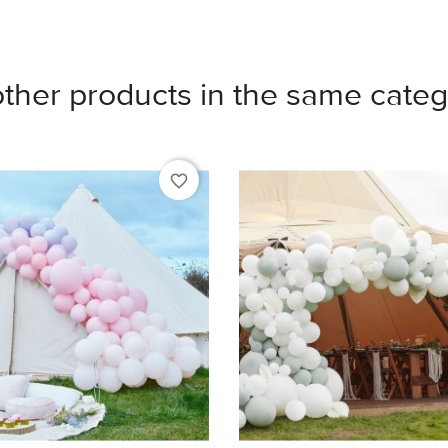
other products in the same categ
favorite_border