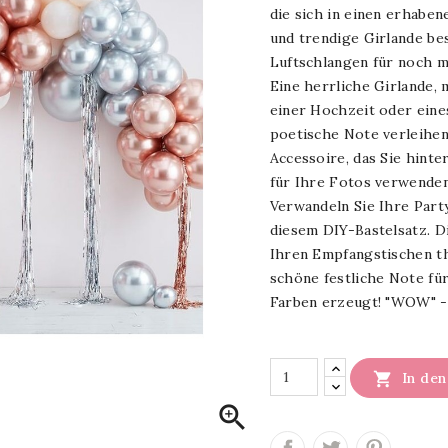
die sich in einen erhabe
und trendige Girlande be
Luftschlangen für noch m
Eine herrliche Girlande, 
einer Hochzeit oder ein
poetische Note verleihen 
Accessoire, das Sie hinte
für Ihre Fotos verwende
Verwandeln Sie Ihre Part
diesem DIY-Bastelsatz. D
Ihren Empfangstischen thr
schöne festliche Note für
Farben erzeugt! "WOW" -E

In de
