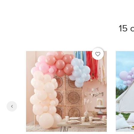
15 
favorite_border