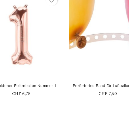
favorite_border
Nicht auf Lager
ldener Folienballon Nummer 1
Perforiertes Band für Luftbal
Price
Price
CHF 6,75
CHF 7,50