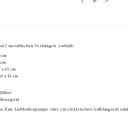
und 2 metallischen Vorhängen enthält:
3 cm
 cm
 x 13 cm
10 x 13 cm
Silber
n Rosegold
n. Eine Luftballonpumpe oder ein elektrisches Aufblasgerät sin