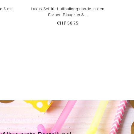
eiß mit
Luxus Set für Luftballongirlande in den
Luf
Farben Blaugrün &...
Price
CHF 58,75