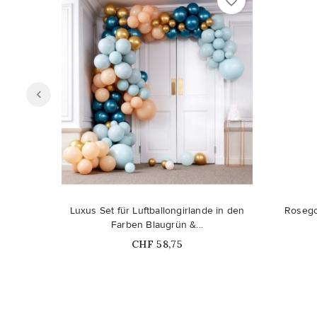
favorite_border
Luxus Set für Luftballongirlande in den
Rosego
Farben Blaugrün &...
Price
CHF 58,75