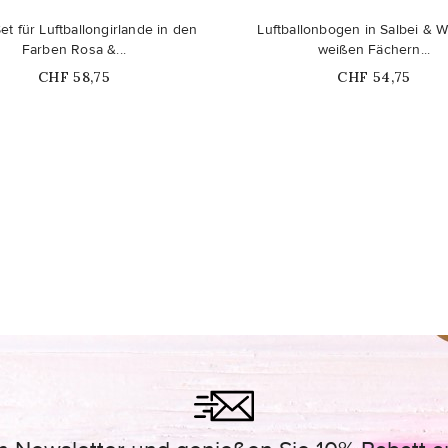
Nicht auf Lager
et für Luftballongirlande in den
Luftballonbogen in Salbei & W
Farben Rosa &...
weißen Fächern...
Price
Price
CHF 58,75
CHF 54,75