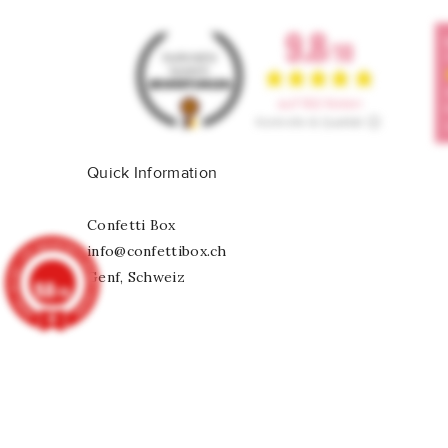
Quick Information
Confetti Box
info@confettibox.ch
Genf, Schweiz
9.8
/10
902 Noten
Herz-Folienluftballon "HOT STUFF"
CHF 4,75