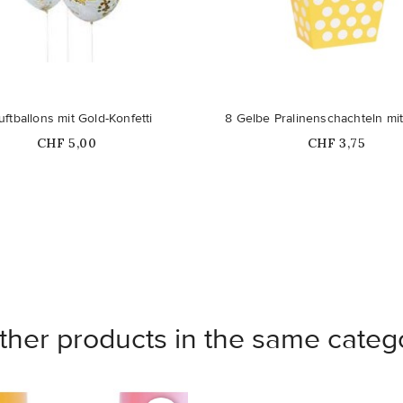
Nicht auf Lager
uftballons mit Gold-Konfetti
8 Gelbe Pralinenschachteln mi
Price
Price
CHF 5,00
CHF 3,75
ther products in the same categ