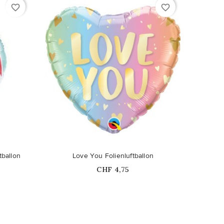
favorite_border
favorite_border
tballon
Love You Folienluftballon
Price
CHF 4,75