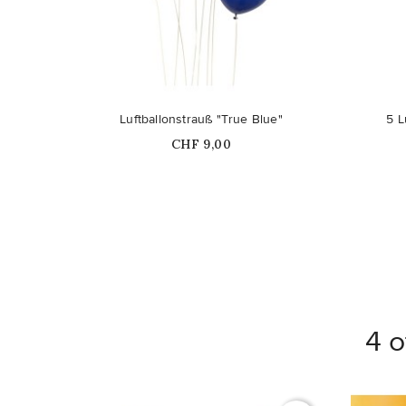
Nicht auf Lager
Luftballonstrauß "True Blue"
5 L
Price
CHF 9,00
4 o