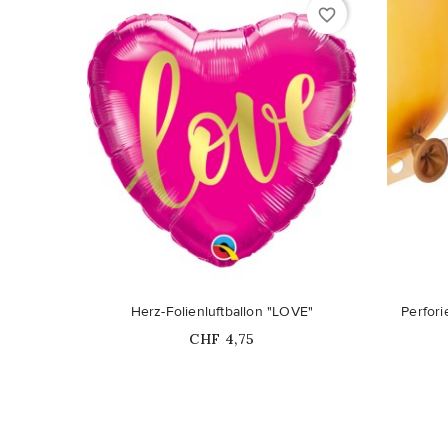
favorite_border
Herz-Folienluftballon "LOVE"
Perfori
Price
CHF 4,75