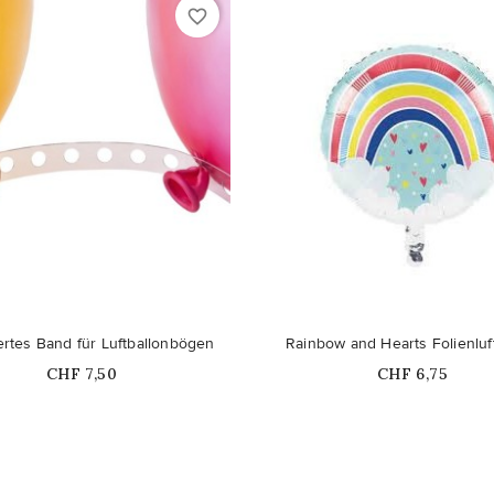
favorite_border
ertes Band für Luftballonbögen
Rainbow and Hearts Folienluf
Price
Price
CHF 7,50
CHF 6,75