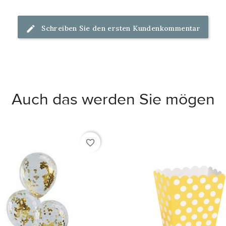
Schreiben Sie den ersten Kundenkommentar
Auch das werden Sie mögen
favorite_border