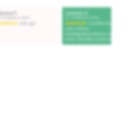
Add to cart
