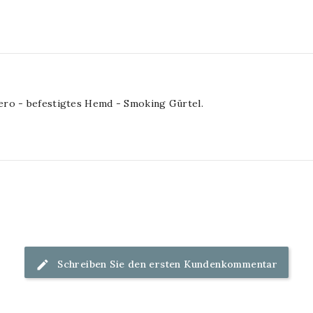
ero - befestigtes Hemd - Smoking Gürtel.
Schreiben Sie den ersten Kundenkommentar