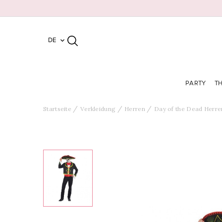
DE

PARTY
T
Startseite
Verkleidung
Herren
Day of the Dead Herre