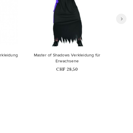
Nicht auf Lager
rkleidung
Master of Shadows Verkleidung für
Zombie 
Erwachsene
Price
CHF 28,50