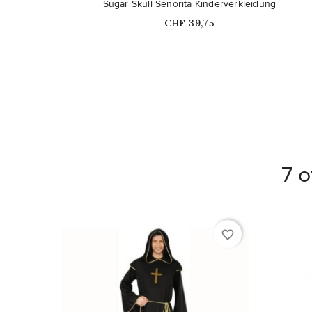
Sugar Skull Senorita Kinderverkleidung
Price
CHF 39,75
7 o
favorite_border