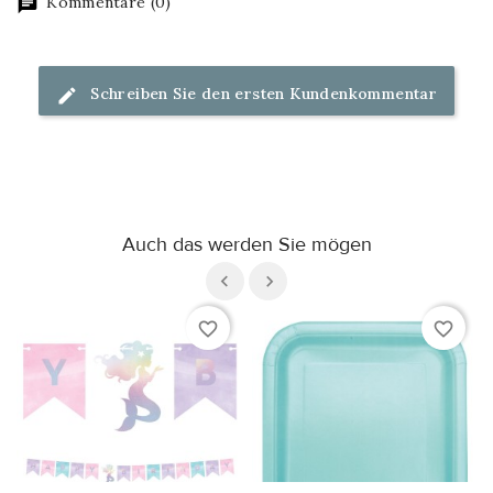
Kommentare (0)
Schreiben Sie den ersten Kundenkommentar
Auch das werden Sie mögen
favorite_border
favorite_border