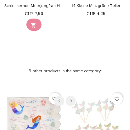
Schimmernde Meerjungfrau Happy Birthday Girlande
14 Kleine Minzgrüne Teller
Price
Price
CHF 7,50
CHF 4,25
Nicht auf Lager

9 other products in the same category:
favorite_border
favorite_border