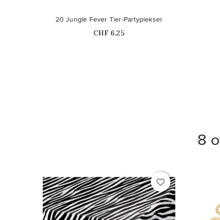
20 Jungle Fever Tier-Partypiekser
Price
CHF 6,25
8 o
favorite_border