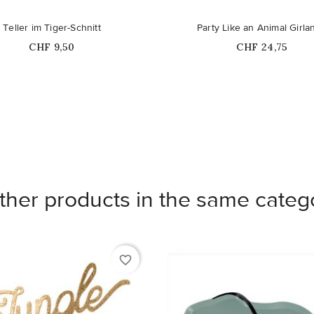
Teller im Tiger-Schnitt
Party Like an Animal Girla
Price
Price
CHF 9,50
CHF 24,75
ther products in the same categ
favorite_border