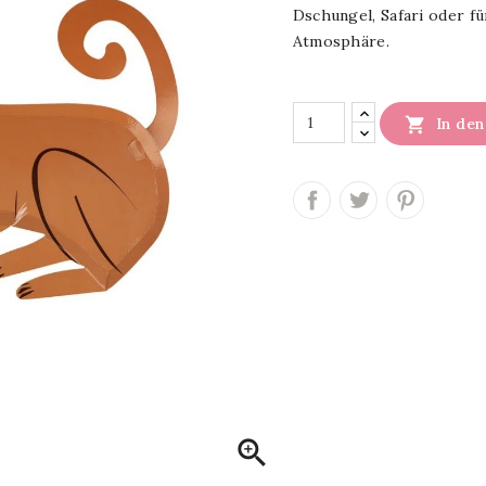
Dschungel, Safari oder fü
Atmosphäre.

In de
