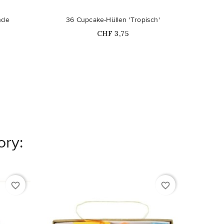
nde
36 Cupcake-Hüllen 'Tropisch'
Sa
Price
CHF 3,75
ory:
favorite_border
favorite_border