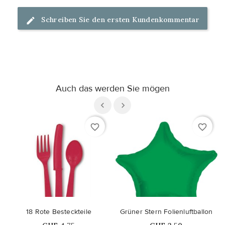
Schreiben Sie den ersten Kundenkommentar
Auch das werden Sie mögen
favorite_border
favorite_border
18 Rote Besteckteile
Grüner Stern Folienluftballon