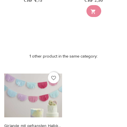
Price
Price
CHF 4,75
CHF 2,50
Nicht auf Lager

1 other product in the same category:
favorite_border
Girlande mit gefransten Halbkreisen Pastel