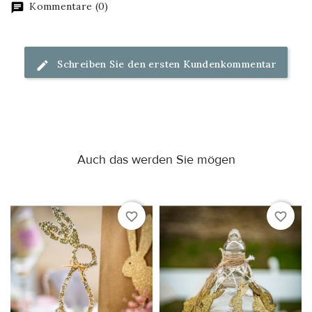
Kommentare (0)
Schreiben Sie den ersten Kundenkommentar
Auch das werden Sie mögen
favorite_border
favorite_border