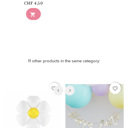
Price
CHF 4,50

11 other products in the same category:
favorite_border
favorite_border