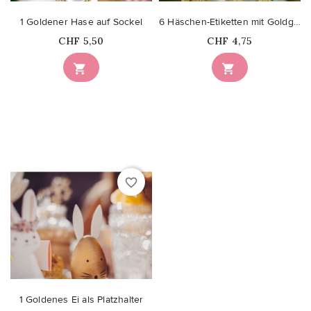
1 Goldener Hase auf Sockel
6 Häschen-Etiketten mit Goldglitzer
Price
Price
CHF 5,50
CHF 4,75


favorite_border
1 Goldenes Ei als Platzhalter