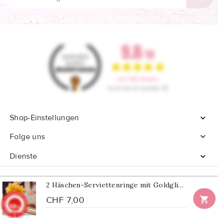
Shop-Einstellungen


Folge uns
Dienste

2 Häschen-Serviettenringe mit Goldglitzer

CHF 7,00
9.8
© 2026 - Alle Rechte vorbehalten Confetti Box
/10
902 Noten