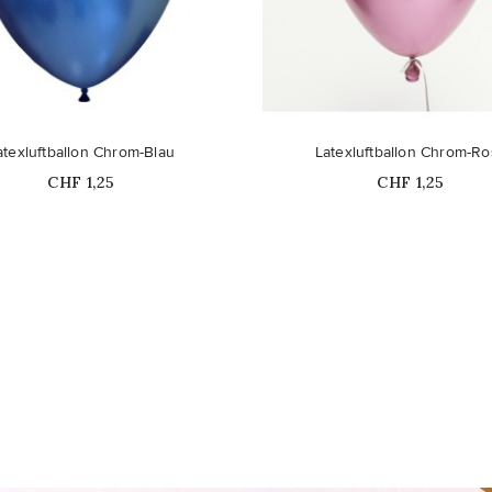
Nicht auf Lager
atexluftballon Chrom-Blau
Latexluftballon Chrom-Ro
Price
Price
CHF 1,25
CHF 1,25