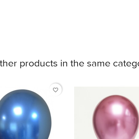
ther products in the same categ
favorite_border