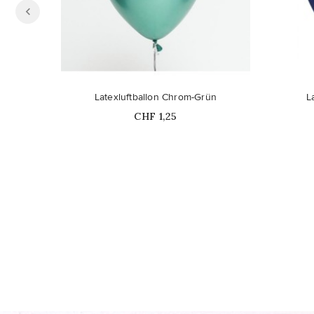
Latexluftballon Chrom-Grün
L
Price
CHF 1,25