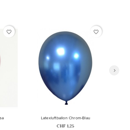
favorite_border
favorite_border
sa
Latexluftballon Chrom-Blau
Price
CHF 1,25