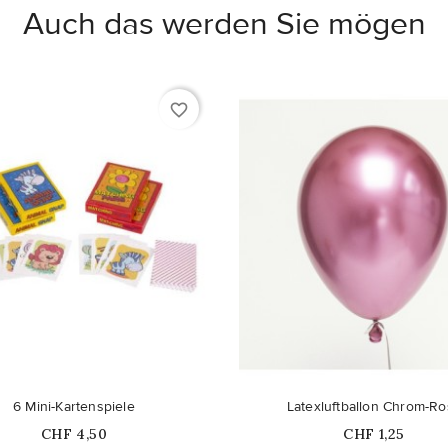
Auch das werden Sie mögen
favorite_border
Nicht auf Lager
6 Mini-Kartenspiele
Latexluftballon Chrom-Ro
Price
Price
CHF 4,50
CHF 1,25