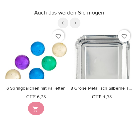
Auch das werden Sie mögen
favorite_border
favorite_border
6 Springbällchen mit Pailletten
8 Große Metallisch Silberne Teller
Price
Price
CHF 6,75
CHF 4,75
Nicht auf Lager
