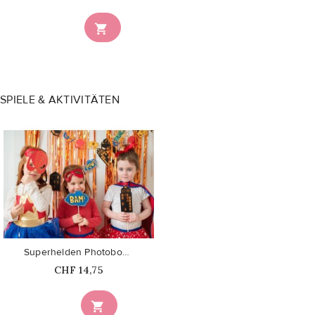

SPIELE & AKTIVITÄTEN
favorite_border
Superhelden Photobooth
Price
CHF 14,75
