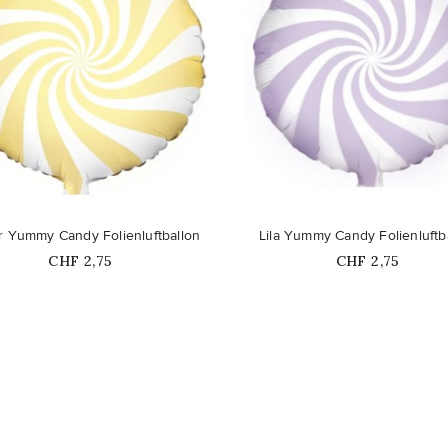
favorite_border
r Yummy Candy Folienluftballon
Lila Yummy Candy Folienluftb
Price
Price
CHF 2,75
CHF 2,75