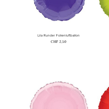
favorite_border
favorite_border
Lila Runder Folienluftballon
Price
CHF 2,50