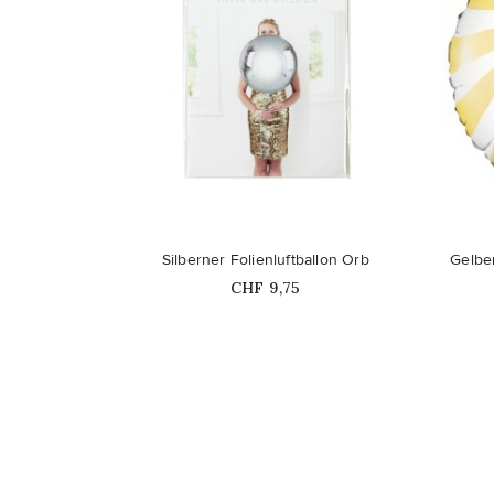
favorite_border
favorite_border
Silberner Folienluftballon Orb
Gelbe
Price
CHF 9,75