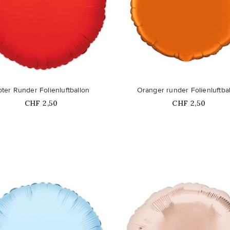
favorite_border
ter Runder Folienluftballon
Oranger runder Folienluftba
Price
Price
CHF 2,50
CHF 2,50