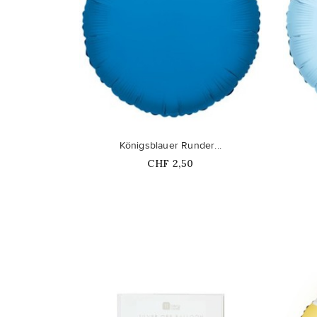
favorite_border
favorite_border
Königsblauer Runder...
Price
CHF 2,50