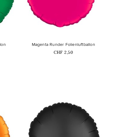
favorite_border
lon
Magenta Runder Folienluftballon
Price
CHF 2,50