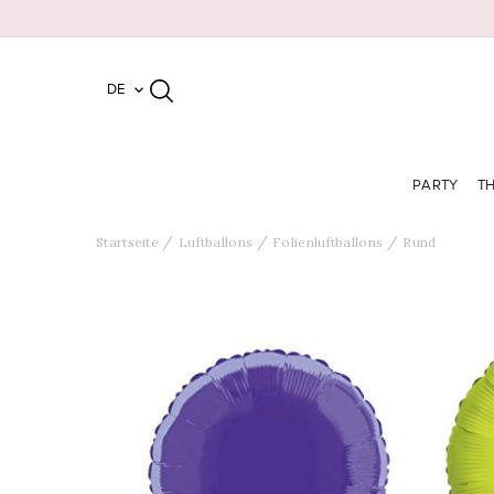
DE

PARTY
T
Startseite
Luftballons
Folienluftballons
Rund