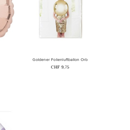
favorite_border
Goldener Folienluftballon Orb
Price
CHF 9,75