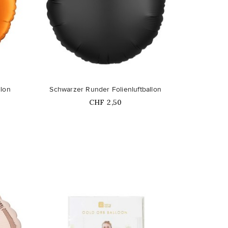
favorite_border
llon
Schwarzer Runder Folienluftballon
Price
CHF 2,50