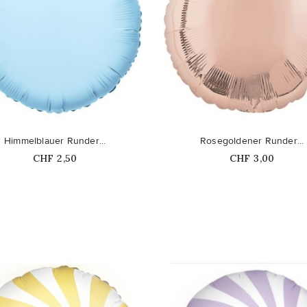
favorite_border
Himmelblauer Runder...
Rosegoldener Runder...
Price
Price
CHF 2,50
CHF 3,00