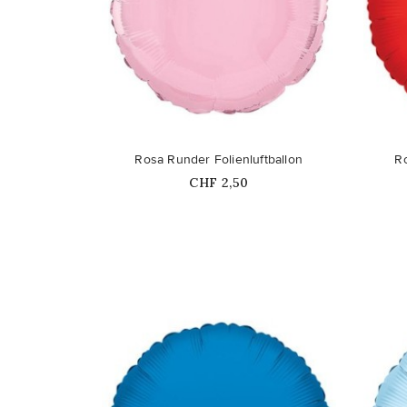
favorite_border
favorite_border
Rosa Runder Folienluftballon
Ro
Price
CHF 2,50