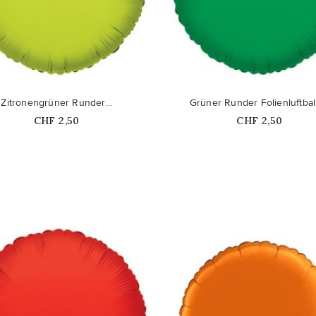
favorite_border
Zitronengrüner Runder...
Grüner Runder Folienluftbal
Price
Price
CHF 2,50
CHF 2,50