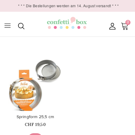
* * * Die Bestellungen werden am 14. August versandt * * *
0

favorite_border
Springform 25,5 cm
Price
CHF 19,50