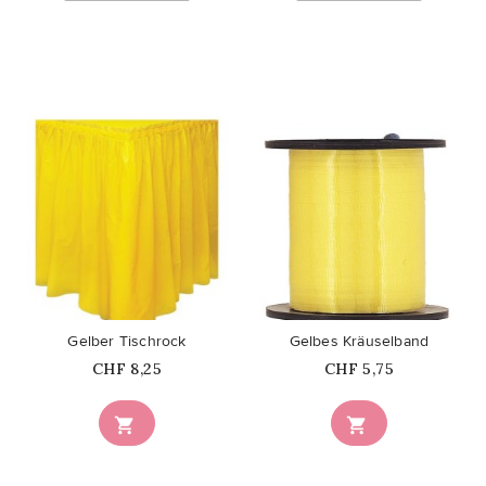
favorite_border
favorite_border
Gelber Tischrock
Gelbes Kräuselband
Price
Price
CHF 8,25
CHF 5,75

