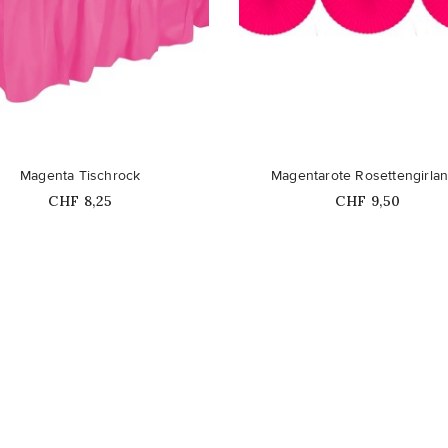
favorite_border
Magenta Tischrock
Magentarote Rosettengirla
Price
Price
CHF 8,25
CHF 9,50