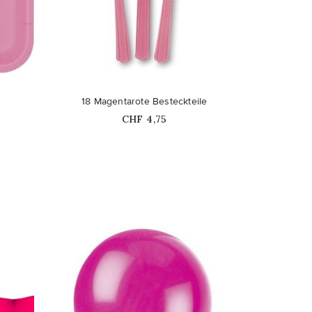
favorite_border
18 Magentarote Besteckteile
Price
CHF 4,75