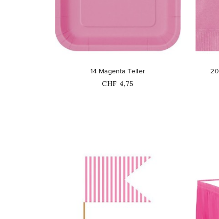
favorite_border
favorite_border
14 Magenta Teller
20
Price
CHF 4,75