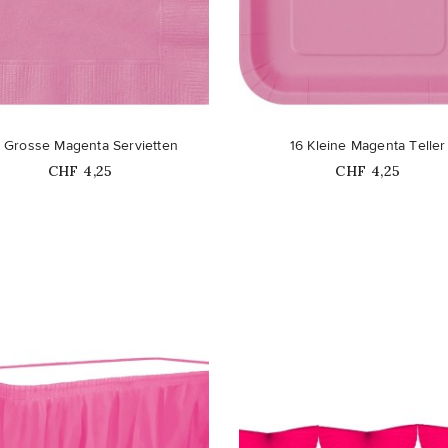
favorite_border
 Grosse Magenta Servietten
16 Kleine Magenta Teller
Price
Price
CHF 4,25
CHF 4,25