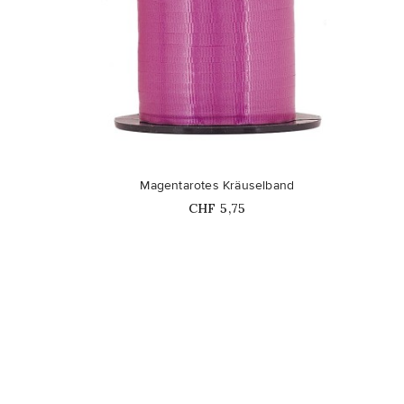
favorite_border
Magentarotes Kräuselband
Price
CHF 5,75