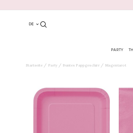
DE

PARTY
T
Startseite
Party
Buntes Pappgeschirr
Magentarot