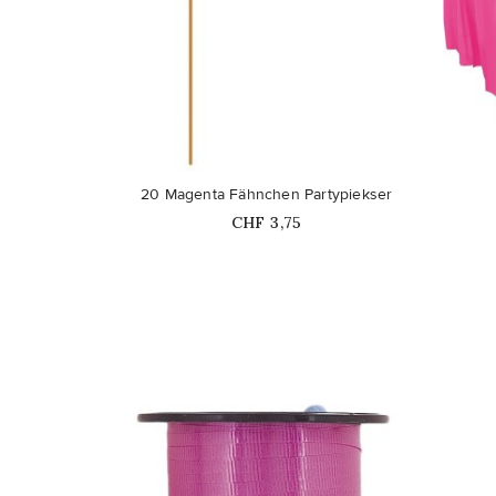
favorite_border
favorite_border
20 Magenta Fähnchen Partypiekser
Price
CHF 3,75