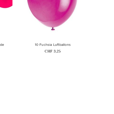
favorite_border
nde
10 Fuchsia Luftballons
Price
CHF 3,25