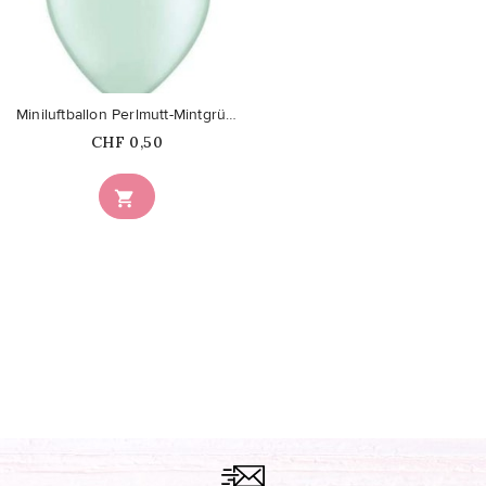
favorite_border
Miniluftballon Perlmutt-Mintgrün...
Price
CHF 0,50
