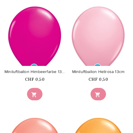
favorite_border
favorite_border
Miniluftballon Himbeerfarbe 13cm
Miniluftballon Hellrosa 13cm
Price
Price
CHF 0,50
CHF 0,50

