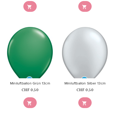


favorite_border
favorite_border
Miniluftballon Grün 13cm
Miniluftballon Silber 13cm
Price
Price
CHF 0,50
CHF 0,50

