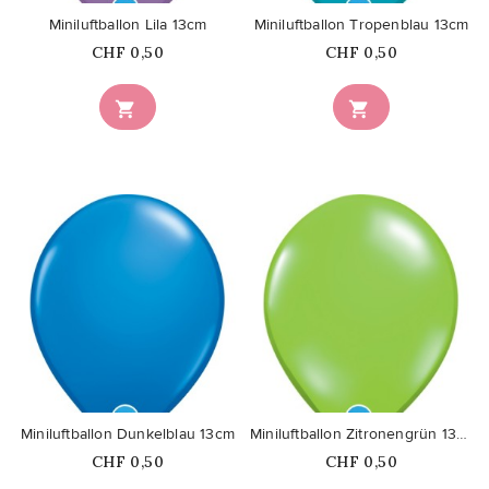
Miniluftballon Lila 13cm
Miniluftballon Tropenblau 13cm
Price
Price
CHF 0,50
CHF 0,50


favorite_border
favorite_border
Miniluftballon Dunkelblau 13cm
Miniluftballon Zitronengrün 13cm
Price
Price
CHF 0,50
CHF 0,50