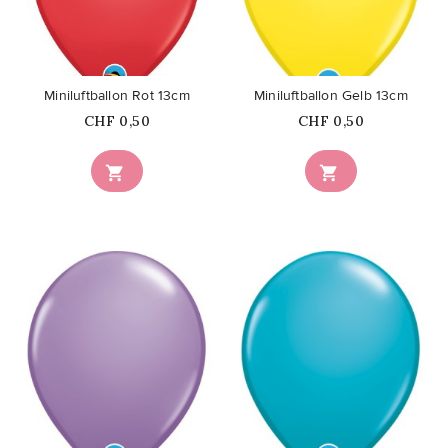
favorite_border
favorite_border
Miniluftballon Rot 13cm
Miniluftballon Gelb 13cm
Price
Price
CHF 0,50
CHF 0,50


favorite_border
favorite_border