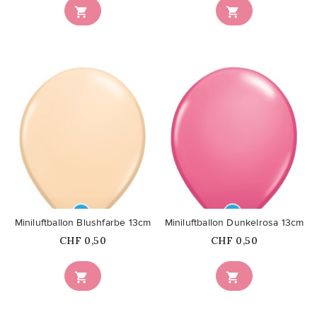


favorite_border
favorite_border
Miniluftballon Blushfarbe 13cm
Miniluftballon Dunkelrosa 13cm
Price
Price
CHF 0,50
CHF 0,50

