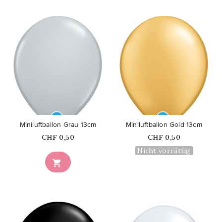
favorite_border
favorite_border
Miniluftballon Grau 13cm
Miniluftballon Gold 13cm
Price
Price
CHF 0,50
CHF 0,50
Nicht vorrättig
