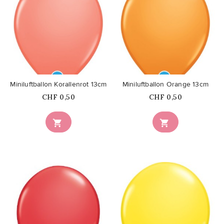
favorite_border
favorite_border
Miniluftballon Korallenrot 13cm
Miniluftballon Orange 13cm
Price
Price
CHF 0,50
CHF 0,50

