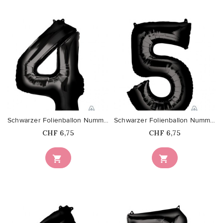
favorite_border
favorite_border
Schwarzer Folienballon Nummer 4
Schwarzer Folienballon Nummer 5
Price
Price
CHF 6,75
CHF 6,75

