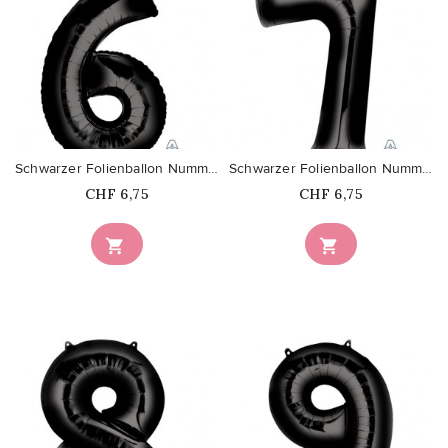
favorite_border
favorite_border
Schwarzer Folienballon Nummer 6
Schwarzer Folienballon Nummer 7
Price
Price
CHF 6,75
CHF 6,75

