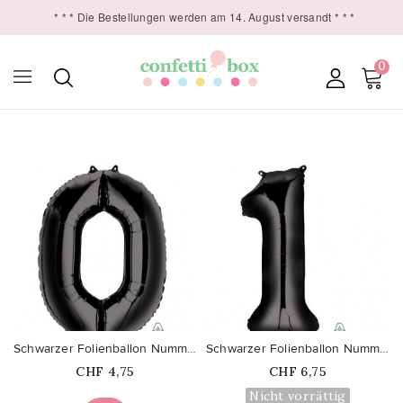
* * * Die Bestellungen werden am 14. August versandt * * *
0

favorite_border
favorite_border
Schwarzer Folienballon Nummer 0
Schwarzer Folienballon Nummer 1
Price
Price
CHF 4,75
CHF 6,75
Nicht vorrättig