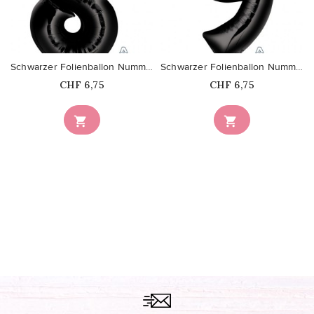
favorite_border
favorite_border
Schwarzer Folienballon Nummer 8
Schwarzer Folienballon Nummer 9
Price
Price
CHF 6,75
CHF 6,75

