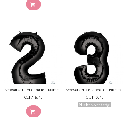

favorite_border
favorite_border
Schwarzer Folienballon Nummer 2
Schwarzer Folienballon Nummer 3
Price
Price
CHF 4,75
CHF 6,75
Nicht vorrättig
