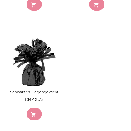


favorite_border
Schwarzes Gegengewicht
Price
CHF 3,75
