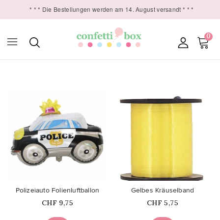
* * * Die Bestellungen werden am 14. August versandt * * *
0

favorite_border
favorite_border
Polizeiauto Folienluftballon
Gelbes Kräuselband
Price
Price
CHF 9,75
CHF 5,75