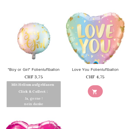
favorite_border
favorite_border
"Boy or Girl" Folienluftballon
Love You Folienluftballon
Price
Price
CHF 3,75
CHF 4,75
Mit Helium aufgeblasen

Click & Collect :
Ja, gerne !
nein danke