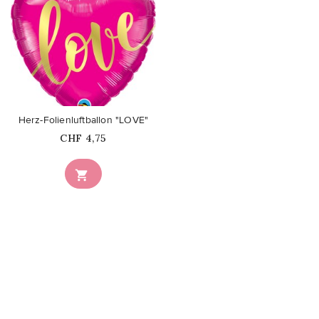
favorite_border
Herz-Folienluftballon "LOVE"
Price
CHF 4,75
