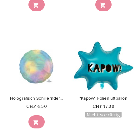


favorite_border
favorite_border
Holografisch Schillernder...
"Kapow" Folienluftballon
Price
Price
CHF 4,50
CHF 17,00
Nicht vorrättig
