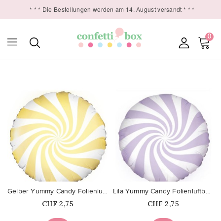
* * * Die Bestellungen werden am 14. August versandt * * *
0

favorite_border
favorite_border
Gelber Yummy Candy Folienluftballon
Lila Yummy Candy Folienluftballon
Price
Price
CHF 2,75
CHF 2,75