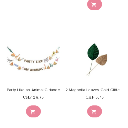

favorite_border
favorite_border
Party Like an Animal Girlande
2 Magnolia Leaves Gold Glitter &...
Price
Price
CHF 24,75
CHF 5,75

