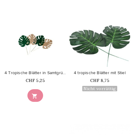
favorite_border
favorite_border
4 Tropische Blätter in Samtgrün...
4 tropische Blätter mit Stiel
Price
Price
CHF 5,25
CHF 8,75
Nicht vorrättig
