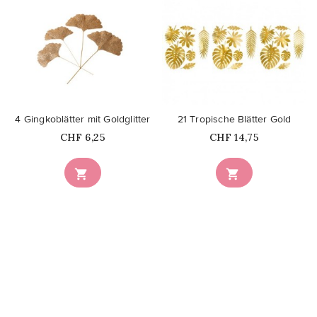
favorite_border
favorite_border
4 Gingkoblätter mit Goldglitter
21 Tropische Blätter Gold
Price
Price
CHF 6,25
CHF 14,75

