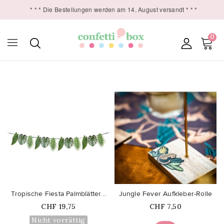
* * * Die Bestellungen werden am 14. August versandt * * *
0

favorite_border
favorite_border
Tropische Fiesta Palmblätter...
Jungle Fever Aufkleber-Rolle
Price
Price
CHF 19,75
CHF 7,50
Nicht vorrättig