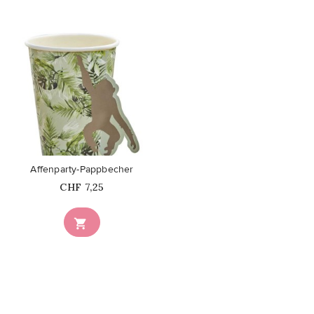
favorite_border
Affenparty-Pappbecher
Price
CHF 7,25
