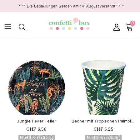
* * * Die Bestellungen werden am 14. August versandt * * *
0

favorite_border
favorite_border
Jungle Fever Teller
Becher mit Tropischen Palmblättern
Price
Price
CHF 6,50
CHF 5,25
Nicht vorrättig
Nicht vorrättig