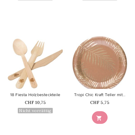
favorite_border
favorite_border
18 Fiesta Holzbesteckteile
Tropi Chic Kraft Teller mit...
Price
Price
CHF 10,75
CHF 5,75
Nicht vorrättig
