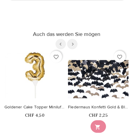
Auch das werden Sie mögen
favorite_border
favorite_border
Goldener Cake Topper Miniluftballon Ziffer 3
Fledermaus Konfetti Gold & Black
Price
Price
CHF 4,50
CHF 2,25
Nicht auf Lager
