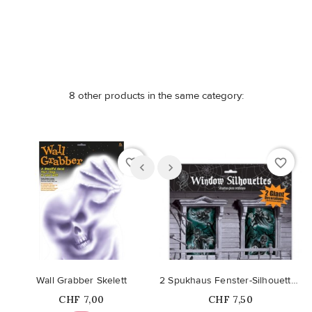
8 other products in the same category:
favorite_border
favorite_border
Wall Grabber Skelett
2 Spukhaus Fenster-Silhouetten
Price
Price
CHF 7,00
CHF 7,50