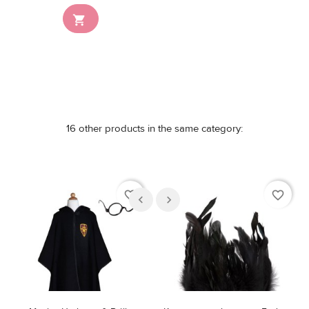
Nicht auf Lager

16 other products in the same category:
favorite_border
favorite_border