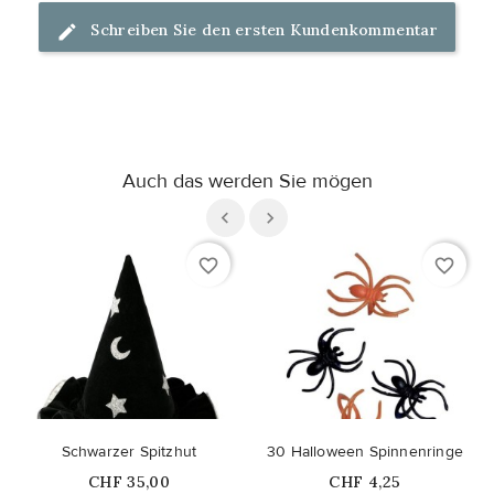
Schreiben Sie den ersten Kundenkommentar
Auch das werden Sie mögen
favorite_border
favorite_border
Schwarzer Spitzhut
30 Halloween Spinnenringe
Price
Price
CHF 35,00
CHF 4,25