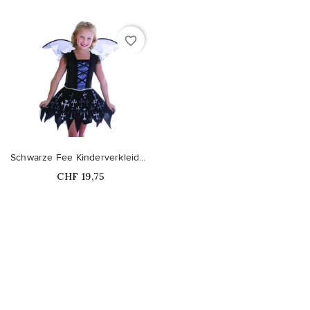
favorite_border
Schwarze Fee Kinderverkleidung
Price
CHF 19,75