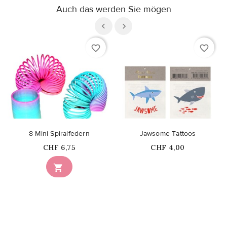
Auch das werden Sie mögen
favorite_border
favorite_border
8 Mini Spiralfedern
Jawsome Tattoos
Price
Price
CHF 6,75
CHF 4,00
Nicht auf Lager
