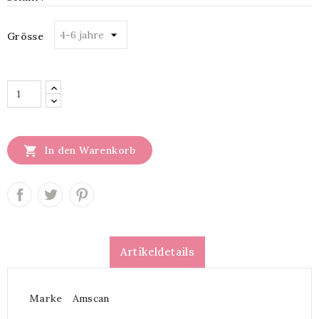
Grösse

In den Warenkorb
Artikeldetails
Marke
Amscan