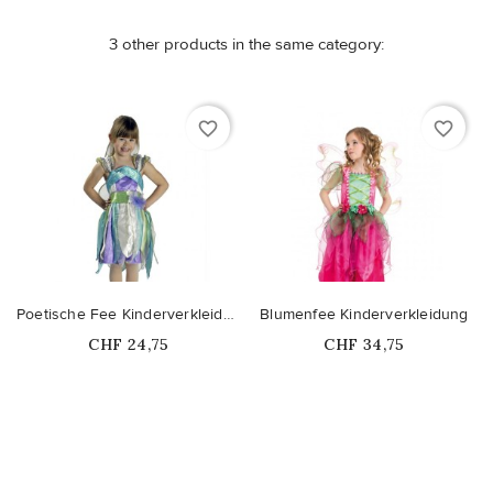
3 other products in the same category:
favorite_border
favorite_border
Poetische Fee Kinderverkleidung
Blumenfee Kinderverkleidung
Price
Price
CHF 24,75
CHF 34,75
Nicht auf Lager