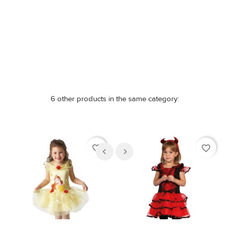
Nicht auf Lager
6 other products in the same category:
favorite_border
favorite_border