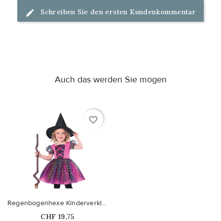
Schreiben Sie den ersten Kundenkommentar
Auch das werden Sie mögen
favorite_border
Regenbogenhexe Kïnderverkleidung
Price
CHF 19,75