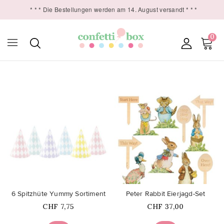
* * * Die Bestellungen werden am 14. August versandt * * *
0

favorite_border
favorite_border
6 Spitzhüte Yummy Sortiment
Peter Rabbit Eierjagd-Set
Price
Price
CHF 7,75
CHF 37,00