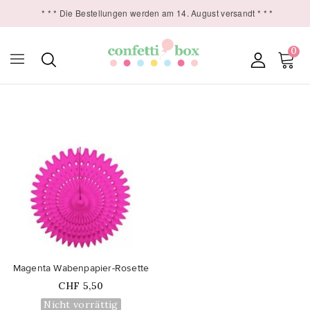
* * * Die Bestellungen werden am 14. August versandt * * *
0

favorite_border
Magenta Wabenpapier-Rosette
Price
CHF 5,50
Nicht vorrättig