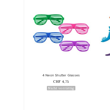
favorite_border
favorite_border
4 Neon Shutter Glasses
Price
CHF 4,75
Nicht vorrättig