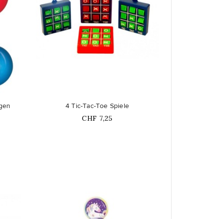
favorite_border
agen
4 Tic-Tac-Toe Spiele
Price
CHF 7,25