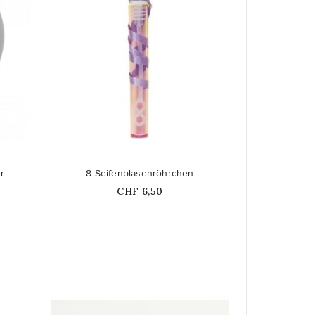
favorite_border
r
8 Seifenblasenröhrchen
Price
CHF 6,50