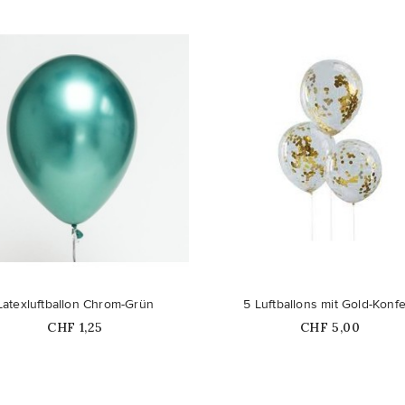
favorite_border
Latexluftballon Chrom-Grün
5 Luftballons mit Gold-Konfe
Price
Price
CHF 1,25
CHF 5,00