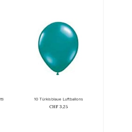
favorite_border
tti
10 Türkisblaue Luftballons
Price
CHF 3,25