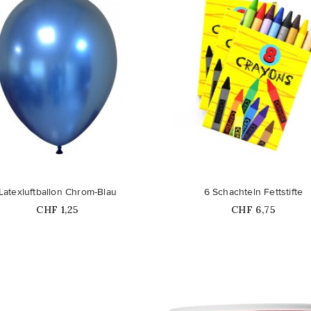
favorite_border
Latexluftballon Chrom-Blau
6 Schachteln Fettstifte
Price
Price
CHF 1,25
CHF 6,75