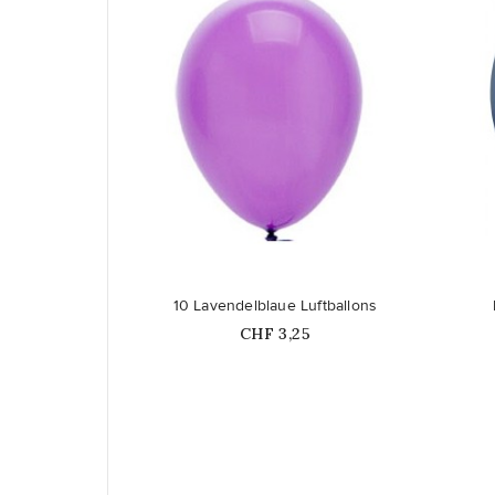
favorite_border
favorite_border
10 Lavendelblaue Luftballons
Price
CHF 3,25