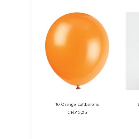
favorite_border
favorite_border
10 Orange Luftballons
Price
CHF 3,25