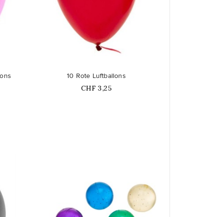
favorite_border
lons
10 Rote Luftballons
Price
CHF 3,25