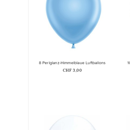
favorite_border
favorite_border
8 Perlglanz-Himmelblaue Luftballons
1
Price
CHF 3,00