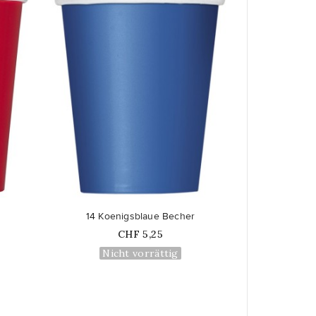
favorite_border
14 Koenigsblaue Becher
Price
CHF 5,25
Nicht vorrättig