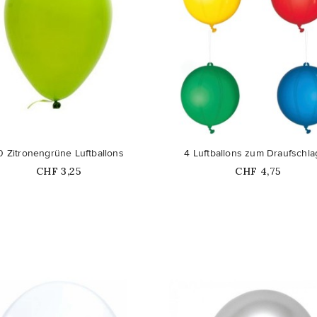
favorite_border
0 Zitronengrüne Luftballons
4 Luftballons zum Draufschl
Price
Price
CHF 3,25
CHF 4,75