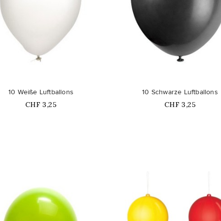
favorite_border
10 Weiße Luftballons
10 Schwarze Luftballons
Price
Price
CHF 3,25
CHF 3,25