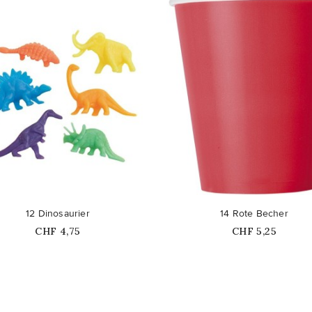
favorite_border
12 Dinosaurier
14 Rote Becher
Price
Price
CHF 4,75
CHF 5,25