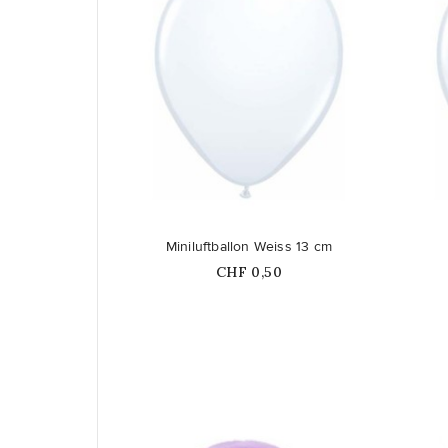
favorite_border
favorite_border
Miniluftballon Weiss 13 cm
Price
CHF 0,50