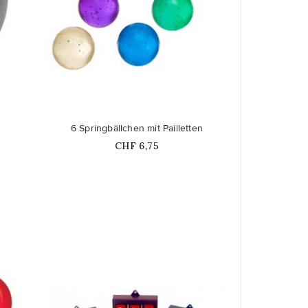
favorite_border
6 Springbällchen mit Pailletten
Price
CHF 6,75