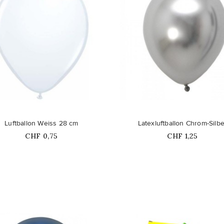
favorite_border
Luftballon Weiss 28 cm
Latexluftballon Chrom-Silbe
Price
Price
CHF 0,75
CHF 1,25