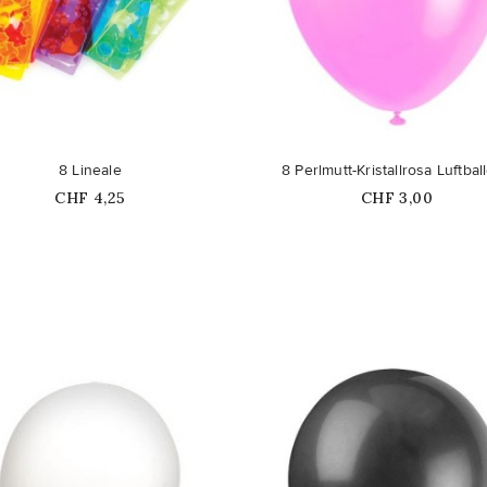
favorite_border
8 Lineale
8 Perlmutt-Kristallrosa Luftbal
Price
Price
CHF 4,25
CHF 3,00