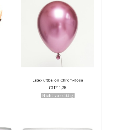
favorite_border
Latexluftballon Chrom-Rosa
Price
CHF 1,25
Nicht vorrättig