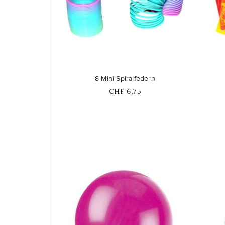
favorite_border
favorite_border
8 Mini Spiralfedern
Price
CHF 6,75