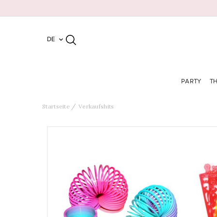
DE

PARTY
T
Startseite
Verkaufshits