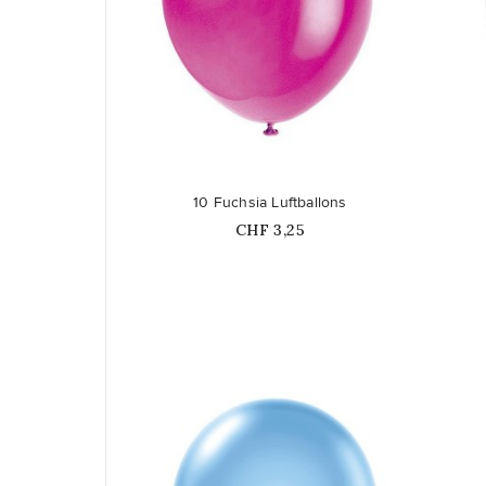
favorite_border
favorite_border
10 Fuchsia Luftballons
Price
CHF 3,25